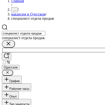
Главная
/
/
...
вакансии в Одесском
/
специалист отдела продаж
специалист отдела продаж
Одесское
График
Рабочие часы
Опыт
Тип занятости